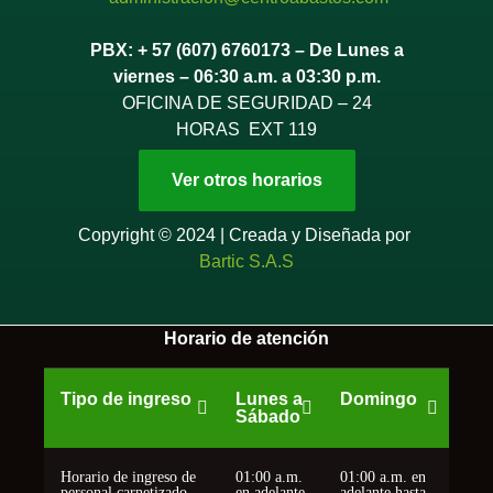
PBX: + 57 (607) 6760173 – De Lunes a
viernes – 06:30 a.m. a 03:30 p.m.
OFICINA DE SEGURIDAD – 24
HORAS EXT 119
Ver otros horarios
Copyright © 2024 | Creada y Diseñada por
Bartic S.A.S
Horario de atención
Tipo de ingreso
Lunes a
Domingo
Sábado
Horario de ingreso de
01:00 a.m.
01:00 a.m. en
personal carnetizado
en adelante
adelante hasta