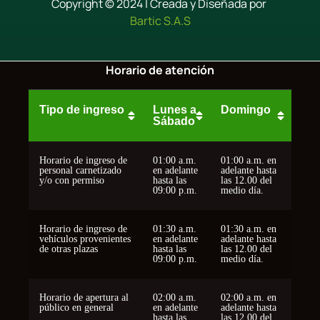
Copyright © 2024 | Creada y Diseñada por
Bartic S.A.S
Horario de atención
Tipo de ingreso
Lunes a
Domingo
Sábado
Horario de ingreso de
01:00 a.m.
01:00 a.m. en
personal carnetizado
en adelante
adelante hasta
y/o con permiso
hasta las
las 12.00 del
09:00 p.m.
medio día.
Horario de ingreso de
01:30 a.m.
01:30 a.m. en
vehículos provenientes
en adelante
adelante hasta
de otras plazas
hasta las
las 12.00 del
09:00 p.m.
medio día.
Horario de apertura al
02:00 a.m.
02:00 a.m. en
público en general
en adelante
adelante hasta
hasta las
las 12.00 del